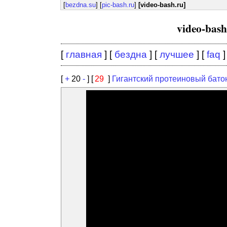
[
bezdna.su
] [
pic-bash.ru
]
[video-bash.ru]
video-bas
[
главная
] [
бездна
] [
лучшее
] [
faq
]
[
+
20
-
] [
29
]
Гигантский протеиновый батонч