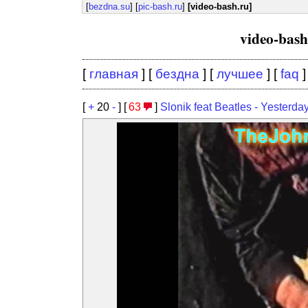
[
bezdna.su
] [
pic-bash.ru
]
[video-bash.ru]
video-bas
[
главная
] [
бездна
] [
лучшее
] [
faq
]
[
+
20
-
] [
63
]
Slonik feat Beatles - Yesterd