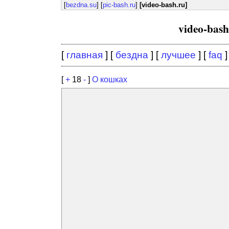
[
bezdna.su
] [
pic-bash.ru
]
[video-bash.ru]
video-bas
[
главная
] [
бездна
] [
лучшее
] [
faq
]
[
+
18
-
]
О кошках