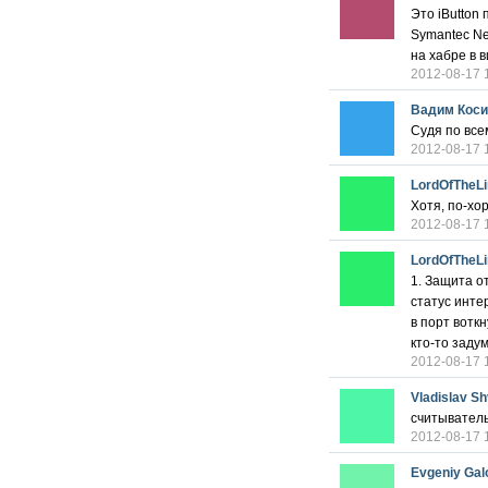
Это iButton
Symantec Ne
на хабре в 
2012-08-17 
Вадим Коси
Судя по вс
2012-08-17 
LordOfTheL
Хотя, по-хо
2012-08-17 
LordOfTheL
1. Защита о
статус инте
в порт вотк
кто-то заду
2012-08-17 
Vladislav S
считывател
2012-08-17 
Evgeniy Gal