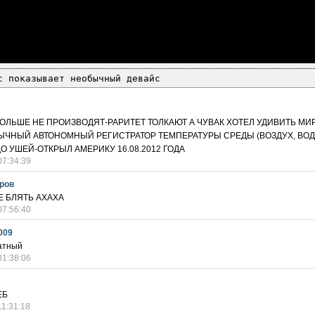
c показывает необычный девайс
ОЛЬШЕ НЕ ПРОИЗВОДЯТ-РАРИТЕТ ТОЛКАЮТ А ЧУВАК ХОТЕЛ УДИВИТЬ МИ
ЧНЫЙ АВТОНОМНЫЙ РЕГИСТРАТОР ТЕМПЕРАТУРЫ СРЕДЫ (ВОЗДУХ, ВОДА,
О УШЕЙ-ОТКРЫЛ АМЕРИКУ 16.08.2012 ГОДА
07:34:39
ров
Е БЛЯТЬ АХАХА
07:56:40
009
атный
01:38:06
ЕБ
11:31:18