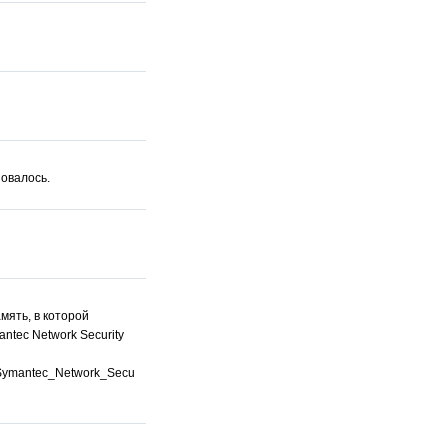
овалось.
мять, в которой
ntec Network Security
s/Symantec_Network_Secu