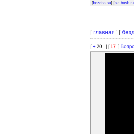
[
bezdna.su
] [
pic-bash.ru
[
главная
] [
без
[
+
20
-
] [
17
]
Вопро