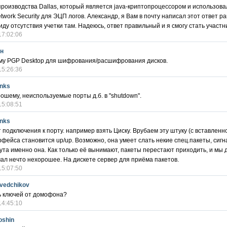
 производства Dallas, который является java-криптопроцессором и использова
twork Security для ЭЦП логов. Александр, я Вам в почту написал этот ответ ра
виду отсутствия учетки там. Надеюсь, ответ правильный и я смогу стать участн
17:02:06
н
ему PGP Desktop для шифрования/расшифрования дисков.
15:26:36
inks
рошему, неиспользуемые порты д.б. в "shutdown".
15:08:51
inks
т подключения к порту. например взять Циску. Врубаем эту штуку (с вставленно
рфейса становится up/up. Возможно, она умеет слать некие спец.пакеты, сиг
нута именно она. Как только её вынимают, пакеты перестают приходить, и мы 
мал нечто нехорошее. На дискете сервер для приёма пакетов.
15:07:50
hvedchikov
ь ключей от домофона?
14:45:10
oshin