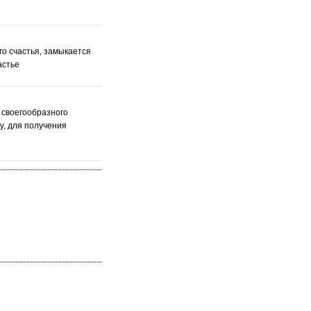
го счастья, замыкается
астье
 своегообразного
у, для получения