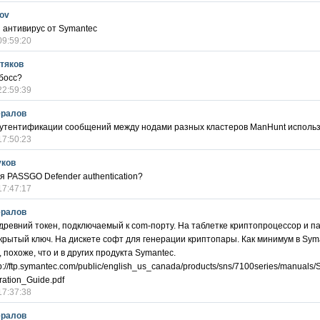
kov
 антивирус от Symantec
09:59:20
тяков
босс?
22:59:39
ералов
аутентификации сообщений между нодами разных кластеров ManHunt использ
17:50:23
уков
я PASSGO Defender authentication?
17:47:17
ералов
 древний токен, подключаемый к com-порту. На таблетке криптопроцессор и па
крытый ключ. На дискете софт для генерации криптопары. Как минимум в Syma
 похоже, что и в других продукта Symantec.
p://ftp.symantec.com/public/english_us_canada/products/sns/7100series/manual
tration_Guide.pdf
17:37:38
ералов