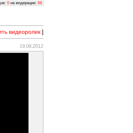
дне:
0
на модерации:
69
ить видеоролик
]
19.08.2012