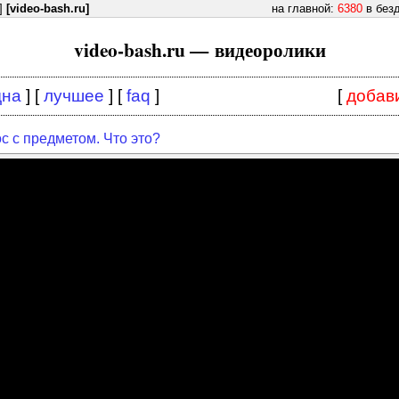
]
[video-bash.ru]
на главной:
6380
в без
video-bash.ru — видеоролики
дна
] [
лучшее
] [
faq
]
[
добав
с с предметом. Что это?