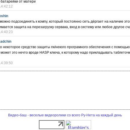
 батарейки от матери
14:42:12
oshin
 можно подсоединять к компу, который постоянно сеть дёргает на наличие это
имается защита на перезагрузку сервака, вход в систему или любое другое сч
14:40:23
madchin
о некоторое средство защиты пк/некого програмного обеспечения с помощью
 может это нечто вроде HASP ключа, к которому надо прикладывать таблеточк
14:39:50
Видео-баш - веселые видеоролики со всего Ру-Нета на каждый день