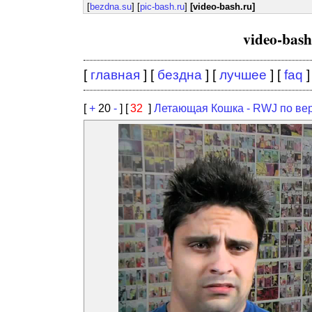
[
bezdna.su
] [
pic-bash.ru
]
[video-bash.ru]
video-bas
[
главная
] [
бездна
] [
лучшее
] [
faq
]
[
+
20
-
] [
32
]
Летающая Кошка - RWJ по ве