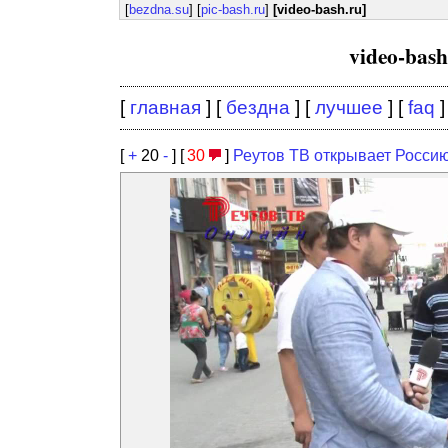
[
bezdna.su
] [
pic-bash.ru
]
[video-bash.ru]
video-bas
[
главная
] [
бездна
] [
лучшее
] [
faq
]
[
+
20
-
] [
30
]
Реутов ТВ открывает Росси