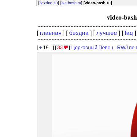
[
bezdna.su
] [
pic-bash.ru
]
[video-bash.ru]
video-bas
[
главная
] [
бездна
] [
лучшее
] [
faq
]
[
+
19
-
] [
33
]
Церковный Певец - RWJ по 