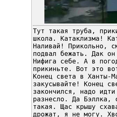
Тут такая труба, прик
школа. Катаклизма! Ка
Наливай! Прикольно, с
подвал бежать. Дак он
Нифига себе. А в пого
прикиньте. Вот это во
Конец света в Ханты-М
закусывайте! Конец св
закончился, надо идти
разнесло. Да Бэллка, 
такая. Щас крышу схав
дрожат, я не могу. Хв