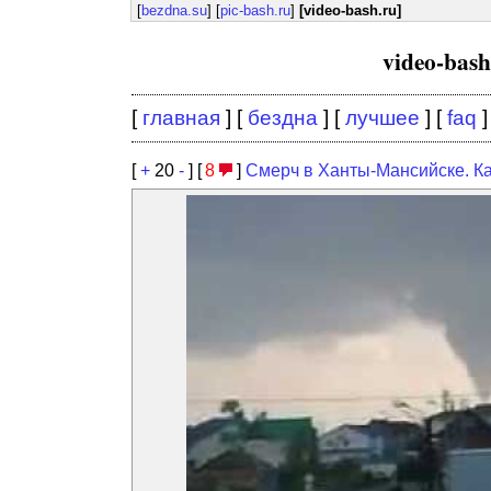
[
bezdna.su
] [
pic-bash.ru
]
[video-bash.ru]
video-bas
[
главная
] [
бездна
] [
лучшее
] [
faq
]
[
+
20
-
] [
8
]
Смерч в Ханты-Мансийске. Ка