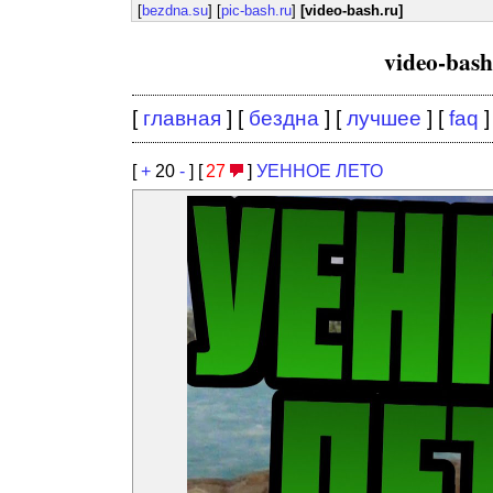
[
bezdna.su
] [
pic-bash.ru
]
[video-bash.ru]
video-bas
[
главная
] [
бездна
] [
лучшее
] [
faq
]
[
+
20
-
] [
27
]
УЕННОЕ ЛЕТО