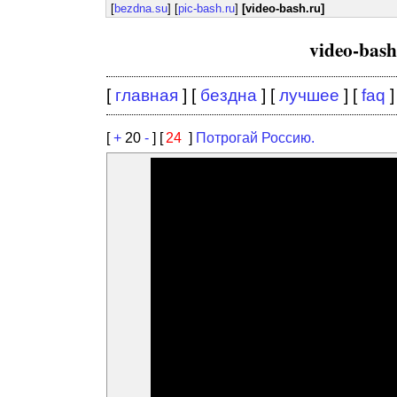
[
bezdna.su
] [
pic-bash.ru
]
[video-bash.ru]
video-bas
[
главная
] [
бездна
] [
лучшее
] [
faq
]
[
+
20
-
] [
24
]
Потрогай Россию.