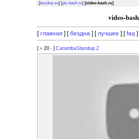
[
bezdna.su
] [
pic-bash.ru
]
[video-bash.ru]
video-bas
[
главная
] [
бездна
] [
лучшее
] [
faq
]
[
+
20
-
]
CarambaStandup 2