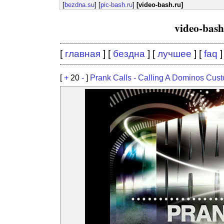
[
bezdna.su
] [
pic-bash.ru
]
[video-bash.ru]
video-bas
[
главная
] [
бездна
] [
лучшее
] [
faq
]
[
+
20
-
]
Prank Calls - Calling A Dominos Cus