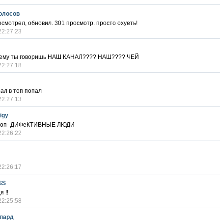
олосов
осмотрел, обновил. 301 просмотр. просто охуеть!
22:27:23
чему ты говоришь НАШ КАНАЛ???? НАШ???? ЧЕЙ
22:27:18
ал в топ попал
22:27:13
igy
в топ- ДИФеКТИВНЫЕ ЛЮДИ
22:26:22
22:26:17
SS
я !!
22:25:58
пард