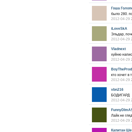
Гоша Голоп
было 280. п
2012-04-29 
iLoveSkA
Эльдар, по
2012-04-29 
Vladnext
хуйню напис
2012-04-29 
BoyTheProd
кто хочет 
2012-04-29 
vbn216
БОДИГАРД
2012-04-29 
FunnyDImA
Лайк не гляд
2012-04-29 
Капитан Ше