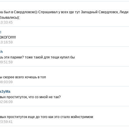
а был в Свердловске)) Спрашивал у всех где тут Западный Свердловск, Люди
бзывались((
10:33:45
c
ОГО!!!!!!
10:16:59
ch
шь эти парики? тоже такой для тещи купил бы
09:51:59
ты скорее всего хочешь в топ
08:03:09
a3yMa
вых проституток, что со мной не так?
02:06:09
вых проституток еще до того как это стало мэйнстримом
23:59:41