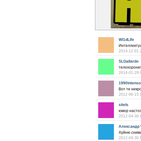
Wi1dLife
Интеллектуа
2014-12-01 
SLGallardo
телохорони
2014-01-29 
1990intenso
Вот те некр
2012-06-15 
sitels
юмор настол
2012-04-30 
Александр 
Хуйню сним
2012-04-30 