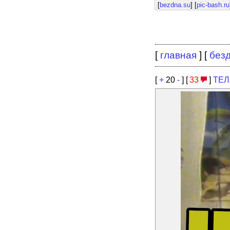
[
bezdna.su
] [
pic-bash.ru
[
главная
] [
без
[
+
20
-
] [
33
]
ТЕЛ