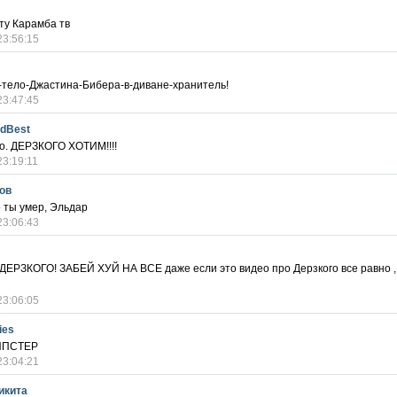
ту Карамба тв
23:56:15
-тело-Джастина-Бибера-в-диване-хранитель!
23:47:45
dBest
дно. ДЕРЗКОГО ХОТИМ!!!!
23:19:11
ов
о ты умер, Эльдар
23:06:43
ЕРЗКОГО! ЗАБЕЙ ХУЙ НА ВСЕ даже если это видео про Дерзкого все равно
23:06:05
ies
ИПСТЕР
23:04:21
икита