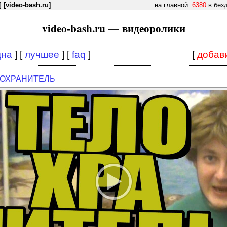
]
[video-bash.ru]
на главной:
6380
в без
video-bash.ru — видеоролики
дна
] [
лучшее
] [
faq
]
[
добав
ОХРАНИТЕЛЬ