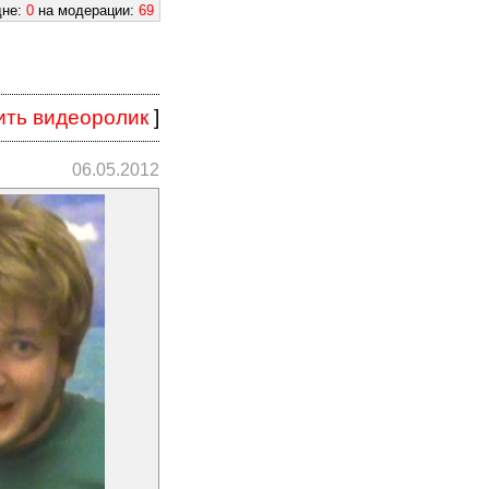
дне:
0
на модерации:
69
ить видеоролик
]
06.05.2012