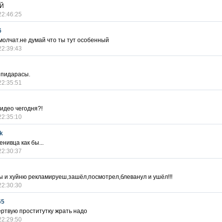
ОЙ
22:46:25
6
 молчат.не думай что ты тут особенный
22:39:43
 пидарасы.
22:35:51
видео чегодня?!
22:35:10
k
нивца как бы...
22:30:37
ы и хуйню рекламируеш,зашёл,посмотрел,блеванул и ушёл!!!
22:30:30
65
ертвую проститутку жрать надо
22:29:50