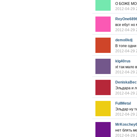
О БОЖЕ М
2012-04-29 
ReyOne689
все ебут но
2012-04-29 
demo0kdj
В топе одни
2012-04-29 
klg40rus
xt так мало 
2012-04-29 
DeniskaBec
Эльдара и ле
2012-04-29 
FullMetal
Эльдар ну т
2012-04-29 
MrKoschey
нет блять м
2012-04-29 