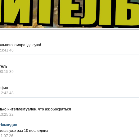
льного юмора! да сука!
23:41:46
тель
03:15:39
офил.
12:43:48
ько интеллектуален, что аж обосраться
13:25:22
Ческидов
аешь уже раз 10 последних
11:07:26