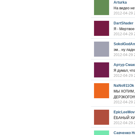
Arturka
На видео не
2012-04-29 
DartShader
Я - Мертвое
2012-04-29 
SokolGodAn
эм... ну ла
2012-04-29 
Артур Смак
Я думал, чт
2012-04-29 
NaNo911Ok
МЫ ХОТИМ Д
ДЕРЗКОГО!!!
2012-04-29 
EpicLeeMov
ЁБАНЫЙ Х
2012-04-29 
Савченко Н