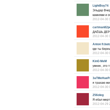
LightBoy74
Эльдар Вчер
камнями и о
2012-04-30 
cartman82p
ДАЁШЬ ДЕРЗК
2012-04-30 
Anton fr.but
где ты бере
2012-04-30 
KinG MeM
умник , это 
2012-04-30 
3aTMeHueP
я трахаю жи
2012-04-30 
256oleg
Я ебал мерт
2012-04-29 