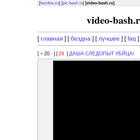
[
bezdna.su
] [
pic-bash.ru
]
[video-bash.ru]
video-bash
[
главная
] [
бездна
] [
лучшее
] [
faq
]
[
+
20
-
] [
29
]
ДАША СЛЕДОПЫТ УБЙЦА!