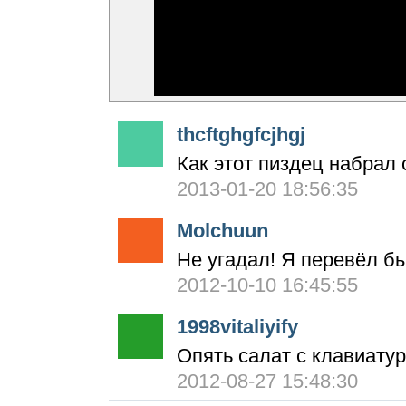
thcftghgfcjhgj
Как этот пиздец набрал 
2013-01-20 18:56:35
Molchuun
Не угадал! Я перевёл бы
2012-10-10 16:45:55
1998vitaliyify
Опять салат с клавиатур
2012-08-27 15:48:30