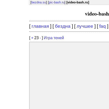
[
bezdna.su
] [
pic-bash.ru
]
[video-bash.ru]
video-bas
[
главная
] [
бездна
] [
лучшее
] [
faq
]
[
+
23
-
]
Игра теней