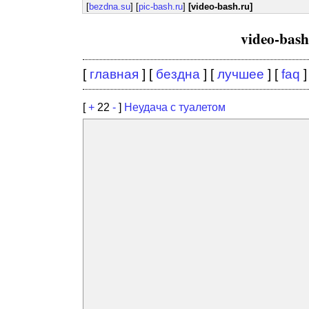
[
bezdna.su
] [
pic-bash.ru
]
[video-bash.ru]
video-bas
[
главная
] [
бездна
] [
лучшее
] [
faq
]
[
+
22
-
]
Неудача с туалетом