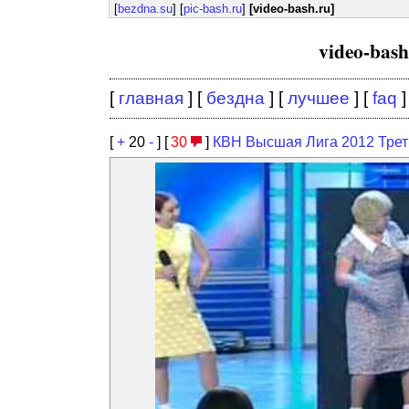
[
bezdna.su
] [
pic-bash.ru
]
[video-bash.ru]
video-bas
[
главная
] [
бездна
] [
лучшее
] [
faq
]
[
+
20
-
] [
30
]
КВН Высшая Лига 2012 Трет