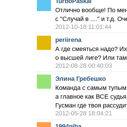
TurboPaskal
Отлично вообще! По ме
с "Случай в ...." и т.д. О
2012-10-18 11:01:44
periirena
А где смеяться надо? И
о высшей лиге? Или там
2012-08-28 00:40:03
Элина Гребешко
Команда с самым тупым 
а главное как ВСЕ судья
Гусман где твоя рассуди
2012-05-28 18:04:21
1994giba