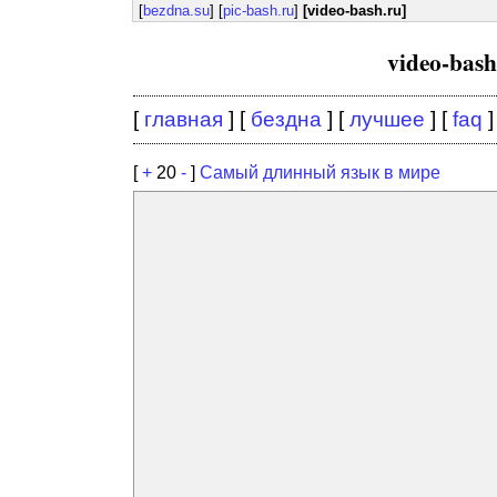
[
bezdna.su
] [
pic-bash.ru
]
[video-bash.ru]
video-bas
[
главная
] [
бездна
] [
лучшее
] [
faq
]
[
+
20
-
]
Самый длинный язык в мире