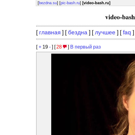
[
bezdna.su
] [
pic-bash.ru
]
[video-bash.ru]
video-bas
[
главная
] [
бездна
] [
лучшее
] [
faq
]
[
+
19
-
] [
28
]
В первый раз