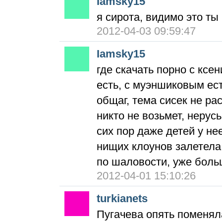
Iamsky15
я сирота, видимо это ты
2012-04-03 09:59:47
Iamsky15
где скачать порно с ксе
есть, с муэншиковым ест
общаг, тема сисек не рас
никто не возьмет, нерусь
сих пор даже детей у не
нищих клоунов залетела,
по шаловости, уже боль
2012-04-01 15:10:26
turkianets
Пугачева опять поменял