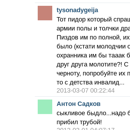
tysonadygeija
Тот пидор который спраш
армии полы и толчки дра
Пиздов им по полной, их
было (кстати молодчии 
охранника им бы тааак б
друг друга молотите?! С
черноту, попробуйте их п
то с детства инвалид...
2013-03-07 00:22:44
Антон Садков
сыкливое быдло...надо б
прибил трубой!