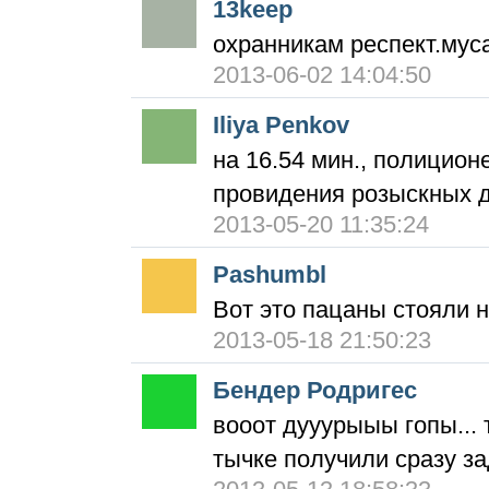
13keep
охранникам респект.муса
2013-06-02 14:04:50
Iliya Penkov
на 16.54 мин., полицио
провидения розыскных д
2013-05-20 11:35:24
Pashumbl
Вот это пацаны стояли н
2013-05-18 21:50:23
Бендер Родригес
вооот дууурыыы гопы... 
тычке получили сразу з