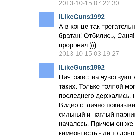
2013-10-15 07:22:30
ILikeGuns1992
А в конце так трогательн
братан! Отбились, Саня
проронил )))
2013-10-15 03:19:27
ILikeGuns1992
Ничтожества чувствуют 
таких. Только толпой мо
последнего держались, н
Видео отлично показыв
сильный и наглый парни
началось. Причем он же 
камеры есть - лицо дово