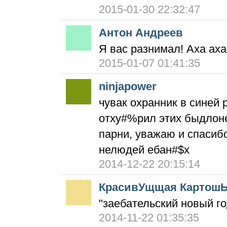
2015-01-30 22:32:47
Антон Андреев
Я вас разнимал! Аха аха
2015-01-07 01:41:35
ninjapower
чувак охранник в синей 
отху#%рил этих быдлоне
парни, уважаю и спасиб
нелюдей ебан#$х
2014-12-22 20:15:14
КрасивУщщая Картош
"заебательский новый го
2014-11-22 01:35:35