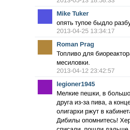
2013-05-13 18:58:33
Mike Tuker
опять тупое быдло раз
2013-04-25 13:34:17
Roman Prag
Топливо для биореактор
месиловки.
2013-04-12 23:42:57
legioner1945
Мелкие пешки, в большо
друга из-за пива, а кон
олигархи ржут в кабинет
Дибилы опомнитесь! Хер
списали, пошли дальше.