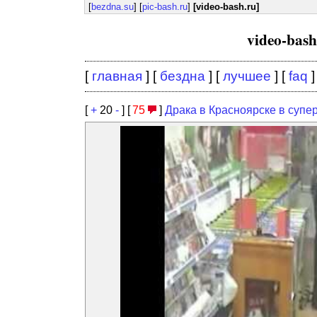
[
bezdna.su
] [
pic-bash.ru
]
[video-bash.ru]
video-bas
[
главная
] [
бездна
] [
лучшее
] [
faq
]
[
+
20
-
] [
75
]
Драка в Красноярске в супе