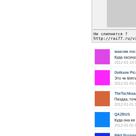
Не слипнется ?
http://rai77.ru/v
максим лос
Куда засуну
2012-01-10 
Gotkane Pic
Это че блят
2012-01-03 
TheTochkaa
Пиздаа, точн
2012-01-01 
QAZRUS
Куда она ее
2012-01-01 
Nikit Puzan