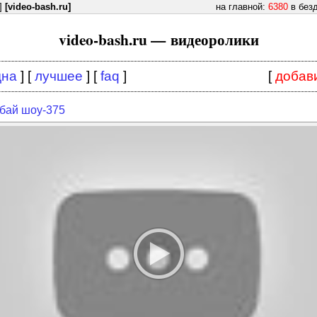
]
[video-bash.ru]
на главной:
6380
в без
video-bash.ru — видеоролики
дна
] [
лучшее
] [
faq
]
[
добав
бай шоу-375