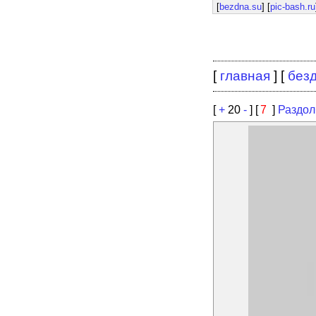
[
bezdna.su
] [
pic-bash.ru
[
главная
] [
без
[
+
20
-
] [
7
]
Раздол