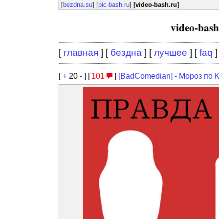
[
bezdna.su
] [
pic-bash.ru
]
[video-bash.ru]
video-bas
[
главная
] [
бездна
] [
лучшее
] [
faq
]
[
+
20
-
] [
101
]
[BadComedian] - Мороз по