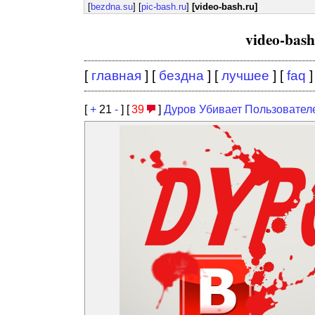
[
bezdna.su
] [
pic-bash.ru
]
[video-bash.ru]
video-bas
[
главная
] [
бездна
] [
лучшее
] [
faq
]
[
+
21
-
] [
39
]
Дуров Убивает Пользовател