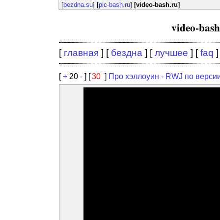
[
bezdna.su
] [
pic-bash.ru
]
[video-bash.ru]
video-bas
[
главная
] [
бездна
] [
лучшее
] [
faq
]
[
+
20
-
] [
30
]
Про хэллоуин - RWJ по верси