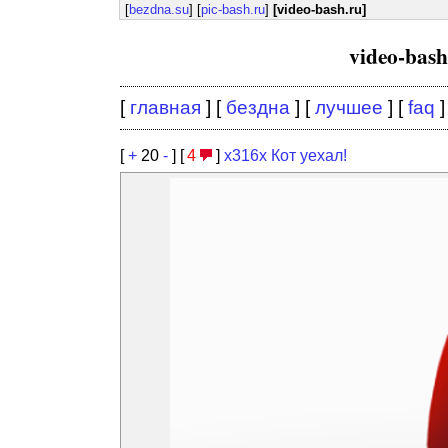
[
bezdna.su
] [
pic-bash.ru
]
[video-bash.ru]
video-bas
[
главная
] [
бездна
] [
лучшее
] [
faq
]
[
+
20
-
] [
4
]
х316х Кот уехал!