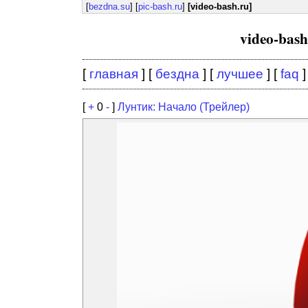
[
bezdna.su
] [
pic-bash.ru
]
[video-bash.ru]
video-bas
[
главная
] [
бездна
] [
лучшее
] [
faq
]
[
+
0
-
]
Лунтик: Начало (Трейлер)