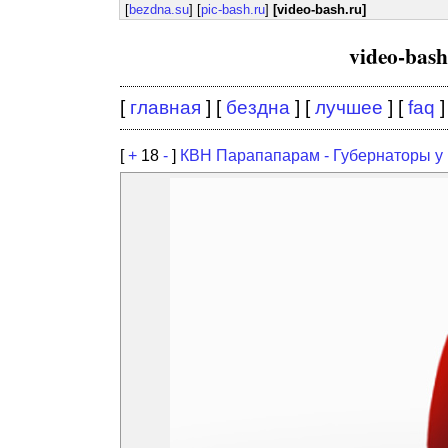
[
bezdna.su
] [
pic-bash.ru
]
[video-bash.ru]
video-bas
[
главная
] [
бездна
] [
лучшее
] [
faq
]
[
+
18
-
]
КВН Парапапарам - Губернаторы у