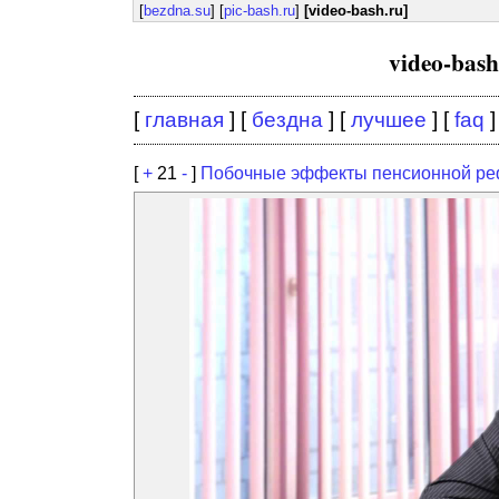
[
bezdna.su
] [
pic-bash.ru
]
[video-bash.ru]
video-bas
[
главная
] [
бездна
] [
лучшее
] [
faq
]
[
+
21
-
]
Побочные эффекты пенсионной ре