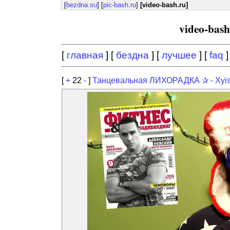
[
bezdna.su
] [
pic-bash.ru
]
[video-bash.ru]
video-bas
[
главная
] [
бездна
] [
лучшее
] [
faq
]
[
+
22
-
]
Танцевальная ЛИХОРАДКА ✰ - Xyis