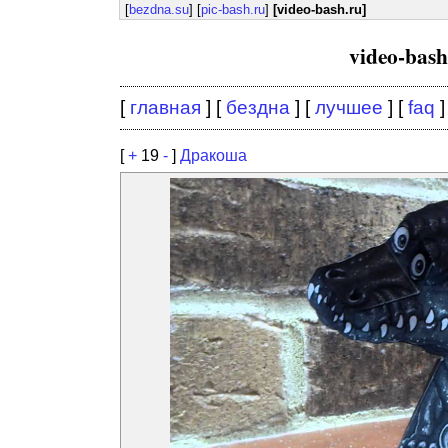
[
bezdna.su
] [
pic-bash.ru
]
[video-bash.ru]
video-bas
[
главная
] [
бездна
] [
лучшее
] [
faq
]
[
+
19
-
]
Дракоша