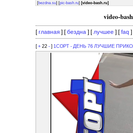
[
bezdna.su
] [
pic-bash.ru
]
[video-bash.ru]
video-bas
[
главная
] [
бездна
] [
лучшее
] [
faq
]
[
+
22
-
]
1СОРТ - ДЕНЬ 76 ЛУЧШИЕ ПРИКО