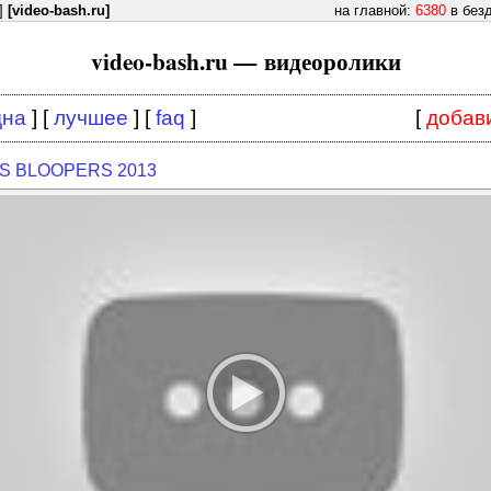
]
[video-bash.ru]
на главной:
6380
в без
video-bash.ru — видеоролики
дна
] [
лучшее
] [
faq
]
[
добав
S BLOOPERS 2013