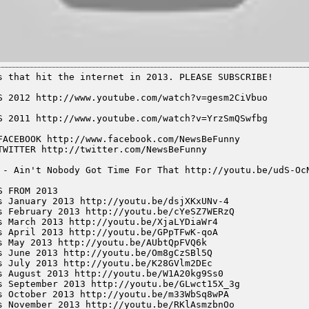
s that hit the internet in 2013. PLEASE SUBSCRIBE!
S 2012 http://www.youtube.com/watch?v=gesm2CiVbuo
S 2011 http://www.youtube.com/watch?v=YrzSmQSwfbg
FACEBOOK http://www.facebook.com/NewsBeFunny
TWITTER http://twitter.com/NewsBeFunny
 - Ain't Nobody Got Time For That http://youtu.be/udS-Oc
S FROM 2013
s January 2013 http://youtu.be/dsjXKxUNv-4
s February 2013 http://youtu.be/cYeSZ7WERzQ
s March 2013 http://youtu.be/XjaLYDiaWr4
s April 2013 http://youtu.be/GPpTFwK-qoA
s May 2013 http://youtu.be/AUbtQpFVQ6k
s June 2013 http://youtu.be/Om8gCzSBl5Q
s July 2013 http://youtu.be/K28GVlm2DEc
s August 2013 http://youtu.be/W1A20kg9Ss0
s September 2013 http://youtu.be/GLwct15X_3g
s October 2013 http://youtu.be/m33WbSq8wPA
s November 2013 http://youtu.be/RKlAsmzbnOo