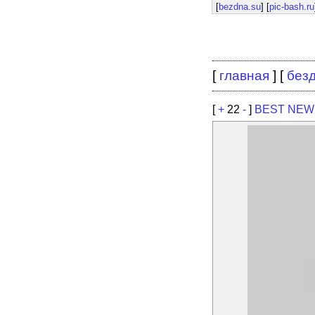
[
bezdna.su
] [
pic-bash.ru
[
главная
] [
без
[
+
22
-
]
BEST NEW