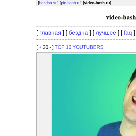
[
bezdna.su
] [
pic-bash.ru
]
[video-bash.ru]
video-bas
[
главная
] [
бездна
] [
лучшее
] [
faq
]
[
+
20
-
]
TOP 10 YOUTUBERS