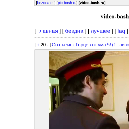
[
bezdna.su
] [
pic-bash.ru
]
[video-bash.ru]
video-bas
[
главная
] [
бездна
] [
лучшее
] [
faq
]
[
+
20
-
]
Со съёмок Горцев от ума 5! (1 эпизо