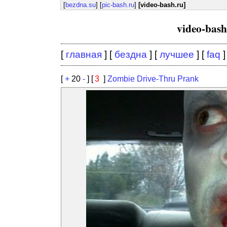
[
bezdna.su
] [
pic-bash.ru
]
[video-bash.ru]
video-bas
[
главная
] [
бездна
] [
лучшее
] [
faq
]
[
+
20
-
] [
3
]
Zombie Drive-Thru Prank